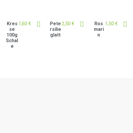
Kres
1,60
€
Pete
2,50
€
Ros
1,50
€
se
rsilie
mari
100g
glatt
n
Schal
e